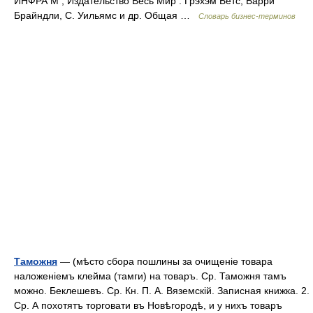
ИНФРА М , Издательство Весь Мир . Грэхэм Бетс, Барри
Брайндли, С. Уильямс и др. Общая …
Словарь бизнес-терминов
Таможня
— (мѣсто сбора пошлины за очищеніе товара
наложеніемъ клейма (тамги) на товаръ. Ср. Таможня тамъ
можно. Беклешевъ. Ср. Кн. П. А. Вяземскій. Записная книжка. 2.
Ср. А похотятъ торговати въ Новѣгородѣ, и у нихъ товаръ