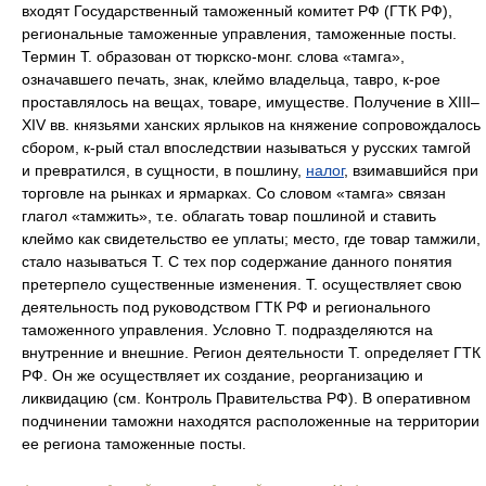
входят Государственный таможенный комитет РФ (ГТК РФ),
региональные таможенные управления, таможенные посты.
Термин Т. образован от тюркско-монг. слова «тамга»,
означавшего печать, знак, клеймо владельца, тавро, к-рое
проставлялось на вещах, товаре, имуществе. Получение в XIII–
XIV вв. князьями ханских ярлыков на княжение сопровождалось
сбором, к-рый стал впоследствии называться у русских тамгой
и превратился, в сущности, в пошлину,
налог
, взимавшийся при
торговле на рынках и ярмарках. Со словом «тамга» связан
глагол «тамжить», т.е. облагать товар пошлиной и ставить
клеймо как свидетельство ее уплаты; место, где товар тамжили,
стало называться Т. С тех пор содержание данного понятия
претерпело существенные изменения. Т. осуществляет свою
деятельность под руководством ГТК РФ и регионального
таможенного управления. Условно Т. подразделяются на
внутренние и внешние. Регион деятельности Т. определяет ГТК
РФ. Он же осуществляет их создание, реорганизацию и
ликвидацию (см. Контроль Правительства РФ). В оперативном
подчинении таможни находятся расположенные на территории
ее региона таможенные посты.