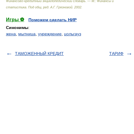
Финансово-кредитный энциклопедический словарь. — М.: Финансы и
статистика
.
Под общ. ред. А.Г. Грязновой
.
2002
.
Игры ⚽
Поможем сделать НИР
Синонимы
:
жена
,
мытница
,
учреждение
,
цольгауз
ТАМОЖЕННЫЙ КРЕДИТ
ТАРИФ